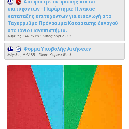
Απόφαση επικύρωσης πίνακα
επιτυχόντων - Παράρτημα: Πίνακας
κατάταξης επιτυχόντων για εισαγωγή στο
Ταχύρρυθμο Πρόγραμμα Κατάρτισης ξεναγού
στο Ιόνιο Πανεπιστήμιο.
Mέγεθος: 168.75 KB :: Τύπος: Αρχείο PDF
Φορμα Υποβολής Αιτήσεων
Mέγεθος: 9.42 KB :: Τύπος: Kείμενο Word