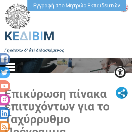
Εγγραφή στο Μητρώο Εκπαιδευτών
Κ
Ε
ΔΙ
ΒΙ
Μ
Γηράσκω δ’ ἀεὶ διδασκόμενος
Επικύρωση πίνακα
επιτυχόντων για το
Ταχύρρυθμο
Πρόγραμμα