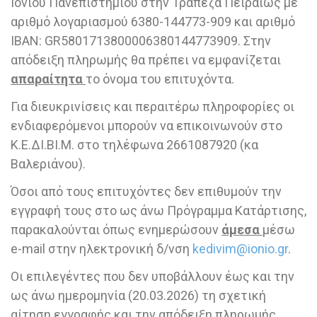
Ιονίου Πανεπιστημίου στην Τράπεζα Πειραιώς με
αριθμό λογαριασμού 6380-144773-909 και αριθμό
ΙΒΑΝ: GR5801713800006380144773909. Στην
απόδειξη πληρωμής θα πρέπει να εμφανίζεται
απαραίτητα
το όνομα του επιτυχόντα.
Για διευκρινίσεις και περαιτέρω πληροφορίες οι
ενδιαφερόμενοι μπορούν να επικοινωνούν στο
Κ.Ε.ΔΙ.ΒΙ.Μ. στο τηλέφωνα 2661087920 (κα
Βαλεριάνου).
Όσοι από τους επιτυχόντες δεν επιθυμούν την
εγγραφή τους στο ως άνω Πρόγραμμα Κατάρτισης,
παρακαλούνται όπως ενημερώσουν
άμεσα
μέσω
e-mail στην ηλεκτρονική δ/νση
kedivim@ionio.gr
.
Οι επιλεγέντες που δεν υποβάλλουν έως και την
ως άνω ημερομηνία (20.03.2026) τη σχετική
αίτηση εγγραφής και την απόδειξη πληρωμής