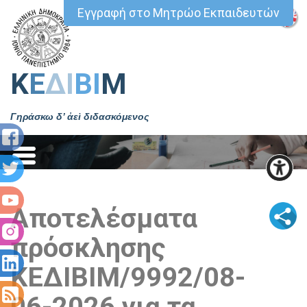
Εγγραφή στο Μητρώο Εκπαιδευτών
Κ
Ε
ΔΙ
ΒΙ
Μ
Γηράσκω δ’ ἀεὶ διδασκόμενος
Αποτελέσματα
πρόσκλησης
ΚΕΔΙΒΙΜ/9992/08-
06-2026 για τα