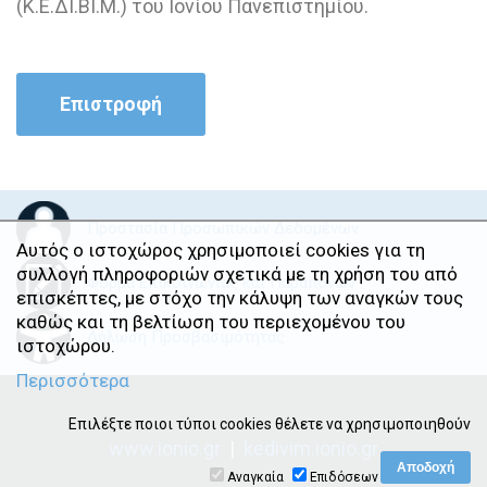
(Κ.Ε.ΔΙ.ΒΙ.Μ.) του Ιονίου Πανεπιστημίου.
Επιστροφή
Προστασία Προσωπικών Δεδομένων
Αυτός ο ιστοχώρος χρησιμοποιεί cookies για τη
συλλογή πληροφοριών σχετικά με τη χρήση του από
Φόρμα Επικοινωνίας και Παραπόνων
επισκέπτες, με στόχο την κάλυψη των αναγκών τους
καθώς και τη βελτίωση του περιεχομένου του
Δήλωση Προσβασιμότητας
ιστοχώρου.
Περισσότερα
Επιλέξτε ποιοι τύποι cookies θέλετε να χρησιμοποιηθούν
www.ionio.gr
|
kedivim.ionio.gr
Αναγκαία
Επιδόσεων