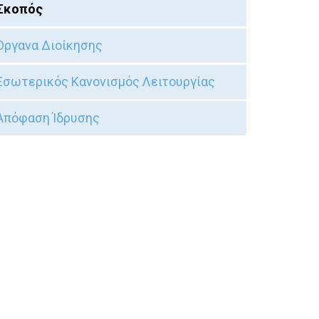
Σκοπός
Όργανα Διοίκησης
Εσωτερικός Κανονισμός Λειτουργίας
Απόφαση Ίδρυσης