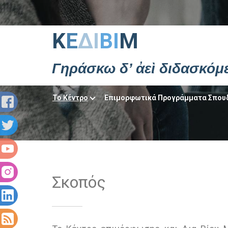
Κ
Ε
ΔΙ
ΒΙ
Μ
Γηράσκω δ’ ἀεὶ διδασκόμ
Το Κέντρο
Επιμορφωτικά Προγράμματα Σπου
Σκοπός