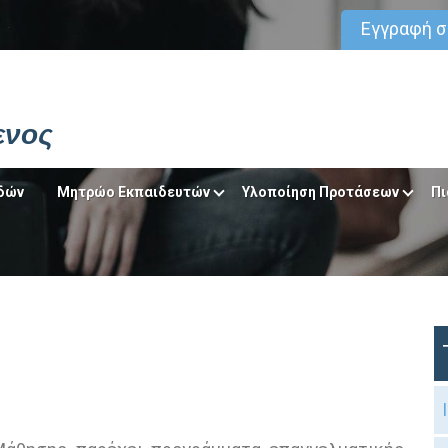
Εγγραφή 
ενος
δών
Μητρώο Εκπαιδευτών
Υλοποίηση Προτάσεων
Πι