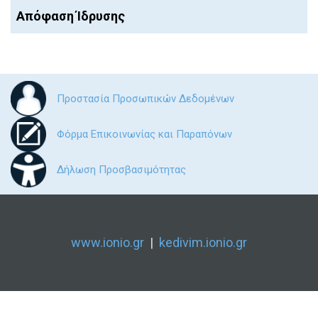
Απόφαση Ίδρυσης
Προστασία Προσωπικών Δεδομένων
Φόρμα Επικοινωνίας και Παραπόνων
Δήλωση Προσβασιμότητας
www.ionio.gr
|
kedivim.ionio.gr