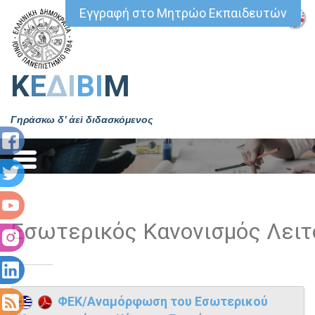
Εγγραφή στο Μητρώο Εκπαιδευτών
Κ
Ε
ΔΙ
ΒΙ
Μ
Γηράσκω δ’ ἀεὶ διδασκόμενος
Εσωτερικός Κανονισμός Λειτ
ΦΕΚ/Αναμόρφωση του Εσωτερικού