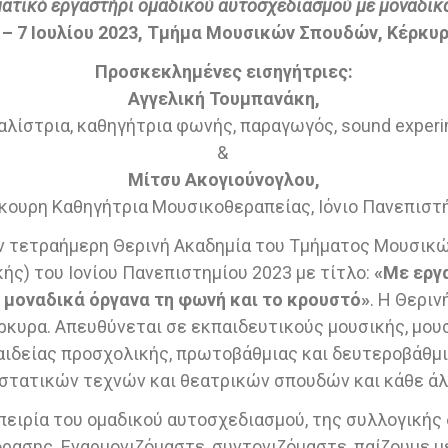
ματικό εργαστήρι ομαδικού αυτοσχεδιασμού με μοναδικ
 – 7 Ιουλίου 2023, Τμήμα Μουσικών Σπουδών, Κέρκυ
Προσκεκλημένες εισηγήτριες:
Αγγελική Τουμπανάκη,
αλίστρια, καθηγήτρια φωνής, παραγωγός, sound experi
&
Μίτσυ Ακογιούνογλου,
κουρη Καθηγήτρια Μουσικοθεραπείας, Ιόνιο Πανεπιστ
ην τετραήμερη Θερινή Ακαδημία του Τμήματος Μουσικ
ής) του Ιονίου Πανεπιστημίου 2023 με τίτλο:
«
Με εργα
 μοναδικά όργανα τη φωνή και το κρουστό
»
. Η Θεριν
Κέρκυρα. Απευθύνεται σε εκπαιδευτικούς μουσικής, μο
αιδείας προσχολικής, πρωτοβάθμιας και δευτεροβάθμι
τατικών τεχνών και θεατρικών σπουδών και κάθε άλ
ειρία του ομαδικού αυτοσχεδιασμού, της συλλογικής 
ρασης. Εναρμονιζόμαστε, συντονιζόμαστε, παίζουμε με