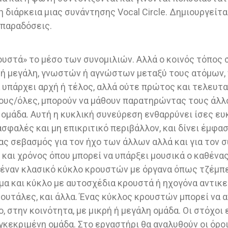
 διάρκεια μιας συνάντησης Vocal Circle. Δημιουργείτ
 παραδόσεις.
υστά» το μέσο των συνομιλιών. Αλλά ο κοινός τόπος συ
 ή μεγάλη, γνωστών ή αγνώστων μεταξύ τους ατόμων, 
 υπάρχει αρχή ή τέλος, αλλά ούτε πρώτος και τελευτα
υς/όλες, μπορούν να μάθουν παρατηρώντας τους άλλο
 ομάδα. Αυτή η κυκλική συνεύρεση ενθαρρύνει ίσες ευ
ασφαλές και μη επικριτικό περιβάλλον, και δίνει έμφ
ς σεβασμός για τον ήχο των άλλων αλλά και για τον σ
αι χρόνος όπου μπορεί να υπάρξει μουσικά ο καθένας κ
έναν κλασικό κύκλο κρουστών με όργανα όπως τζέμπε,
κόμα και κύκλο με αυτοσχέδια κρουστά ή ηχογόνα αντι
 κουτάλες, και άλλα. Ένας κύκλος κρουστών μπορεί να 
, στην κοινότητα, με μικρή ή μεγάλη ομάδα. Οι στόχο
γκεκριμένη ομάδα. Στο εργαστήρι θα αναλυθούν οι όροι