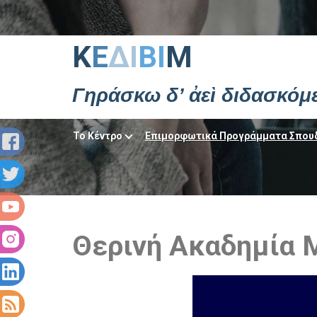
Κ
Ε
ΔΙ
ΒΙ
Μ
Γηράσκω δ’ ἀεὶ διδασκόμ
Το Κέντρο
Επιμορφωτικά Προγράμματα Σπου
Θερινή Ακαδημία 