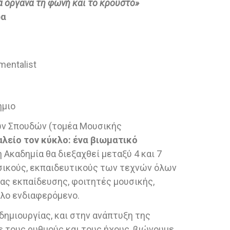
ά όργανα τη φωνή και το κρουστό»
ρα
mentalist
ήμιο
ών Σπουδών (τομέα Μουσικής
λείο τον κύκλο: ένα βιωματικό
ή Ακαδημία θα διεξαχθεί μεταξύ 4 και 7
υσικούς, εκπαιδευτικούς των τεχνών όλων
ας εκπαίδευσης, φοιτητές μουσικής,
λο ενδιαφερόμενο.
δημιουργίας, και στην ανάπτυξη της
 τους ρυθμούς και τους ήχους, βιώνουμε