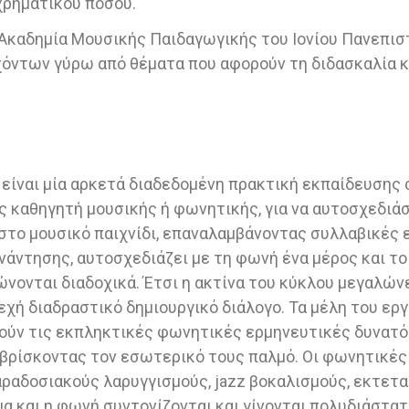
χρηματικού ποσού.
ή Ακαδημία Μουσικής Παιδαγωγικής του Ιονίου Πανεπισ
όντων γύρω από θέματα που αφορούν τη διδασκαλία κ
ύ είναι μία αρκετά διαδεδομένη πρακτική εκπαίδευσης
καθηγητή μουσικής ή φωνητικής, για να αυτοσχεδιάσε
στο μουσικό παιχνίδι, επαναλαμβάνοντας συλλαβικές 
άντησης, αυτοσχεδιάζει με τη φωνή ένα μέρος και το 
νονται διαδοχικά. Έτσι η ακτίνα του κύκλου μεγαλών
νεχή διαδραστικό δημιουργικό διάλογο. Τα μέλη του ερ
ούν τις εκπληκτικές φωνητικές ερμηνευτικές δυνατότ
 βρίσκοντας τον εσωτερικό τους παλμό. Οι φωνητικές
ραδοσιακούς λαρυγγισμούς, jazz βοκαλισμούς, εκτετ
ώμα και η φωνή συντονίζονται και γίνονται πολυδιάστ