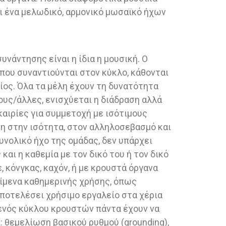
αι ένα μελωδικό, αρμονικό μωσαϊκό ήχων
νάντησης είναι η ίδια η μουσική. Ο
που συναντιούνται στον κύκλο, κάθονται
ίος. Όλα τα μέλη έχουν τη δυνατότητα
υς/άλλες, ενισχύεται η διάδραση αλλά
καιρίες για συμμετοχή με ισότιμους
αση στην ισότητα, στον αλληλοσεβασμό και
υνολικό ήχο της ομάδας, δεν υπάρχει
αι η καθεμία με τον δικό του ή τον δικό
 κόνγκας, καχόν, ή με κρουστά όργανα
κείμενα καθημερινής χρήσης, όπως
αποτελέσει χρήσιμο εργαλείο στα χέρια
ι ενός κύκλου κρουστών πάντα έχουν να
: θεμελίωση βασικού ρυθμού (grounding),