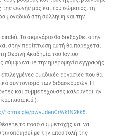
 της φωνής μας και του σώματος, τη
ρά μοναδικό στη σύλληψη και την
ircle). Το σεμινάριο θα διεξαχθεί στην
και στην περίπτωση αυτή θα παρέχεται
η Θερινή Ακαδημία του Ιονίου
ας σύμφωνα με την ημερομηνία εγγραφής.
ν επιλεγμένες ομαδικές εργασίες που θα
νικό συντονισμό των διδασκουσών. Η
χοντες και συμμετέχουσες καλούνται, αν
καμπάσα, κ.ά.).
s://forms.gle/pwyJdenCrWkfN2kk8
.
αθέσετε το ποσό συμμετοχής και να
στικοποιηθεί με την αποστολή της