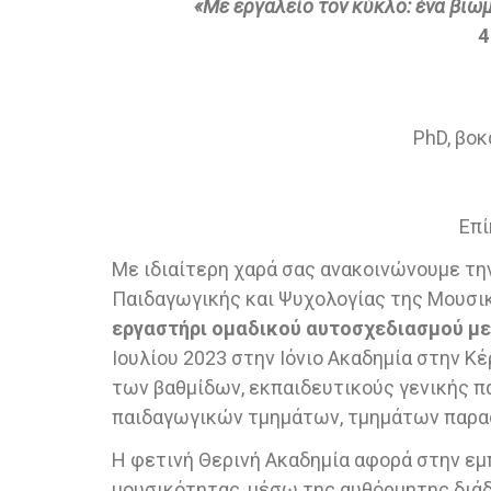
«Με εργαλείο τον κύκλο: ένα βιω
4
PhD, βοκ
Επί
Με ιδιαίτερη χαρά σας ανακοινώνουμε τ
Παιδαγωγικής και Ψυχολογίας της Μουσικ
εργαστήρι ομαδικού αυτοσχεδιασμού με
Ιουλίου 2023 στην Ιόνιο Ακαδημία στην 
των βαθμίδων, εκπαιδευτικούς γενικής π
παιδαγωγικών τμημάτων, τμημάτων παρασ
Η φετινή Θερινή Ακαδημία αφορά στην εμπ
μουσικότητας, μέσω της αυθόρμητης διάδ