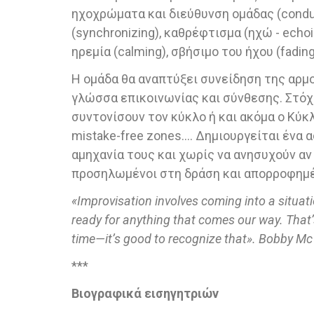
ηχοχρώματα και διεύθυνση ομάδας (condu
(synchronizing), καθρέφτισμα (ηχώ - echoi
ηρεμία (calming), σβήσιμο του ήχου (fading
Η ομάδα θα αναπτύξει συνείδηση της αρμο
γλώσσα επικοινωνίας και σύνθεσης. Στόχ
συντονίσουν τον κύκλο ή και ακόμα ο Κύκλο
mistake-free zones…. Δημιουργείται ένα
αμηχανία τους και χωρίς να ανησυχούν αν 
προσηλωμένοι στη δράση και απορροφημέν
«
Improvisation
involves
coming
into
a
situat
ready for anything that comes our way. That’s 
time—it’s good to recognize that
». Bobby
Mc
***
Βιογραφικά εισηγητριών