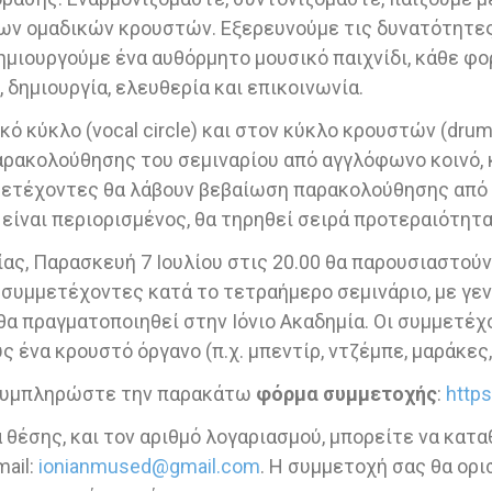
ων ομαδικών κρουστών. Εξερευνούμε τις δυνατότητες
ημιουργούμε ένα αυθόρμητο μουσικό παιχνίδι, κάθε φο
 δημιουργία, ελευθερία και επικοινωνία.
 κύκλο (vocal circle) και στον κύκλο κρουστών (drum c
ρακολούθησης του σεμιναρίου από αγγλόφωνο κοινό, 
ετέχοντες θα λάβουν βεβαίωση παρακολούθησης από τ
 είναι περιορισμένος, θα τηρηθεί σειρά προτεραιότητ
ας, Παρασκευή 7 Ιουλίου στις 20.00 θα παρουσιαστού
ς συμμετέχοντες κατά το τετραήμερο σεμινάριο, με γε
 θα πραγματοποιηθεί στην Ιόνιο Ακαδημία. Οι συμμετέ
 ένα κρουστό όργανο (π.χ. μπεντίρ, ντζέμπε, μαράκες, 
 συμπληρώστε την παρακάτω
φόρμα συμμετοχής
:
http
θέσης, και τον αριθμό λογαριασμού, μπορείτε να κατ
ail:
ionianmused@gmail.com
. Η συμμετοχή σας θα ορι