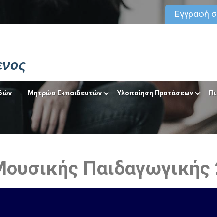
Εγγραφή 
ενος
δών
Μητρώο Εκπαιδευτών
Υλοποίηση Προτάσεων
Πι
Μουσικής Παιδαγωγικής