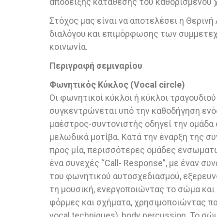
απόδειξης κατάθεσης του καθορισμένου 
Στόχος μας είναι να αποτελέσει η Θεριν
διαλόγου και επιμόρφωσης των συμμετεχ
κοινωνία.
Περιγραφή σεμιναρίου
Φωνητικός Κύκλος (Vocal circle)
Οι φωνητικοί κύκλοι ή κύκλοι τραγουδιο
συγκεντρώνεται υπό την καθοδήγηση ενός 
μαέστρος-συντονιστής οδηγεί την ομάδα 
μελωδικά μοτίβα. Κατά την έναρξη της συν
προς μία, περισσότερες ομάδες ενσωματώ
ένα συνεχές “Call- Response”, με έναν συ
του φωνητικού αυτοσχεδιασμού, εξερευν
τη μουσική, ενεργοποιώντας το σώμα και
φόρμες και σχήματα, χρησιμοποιώντας πα
vocal techniques), body percussion. Το σ