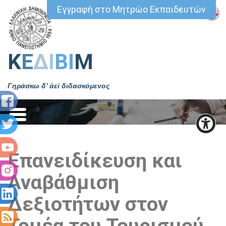
Εγγραφή στο Μητρώο Εκπαιδευτών
Κ
Ε
ΔΙ
ΒΙ
Μ
Γηράσκω δ’ ἀεὶ διδασκόμενος
Eπανειδίκευση και
Αναβάθμιση
Δεξιοτήτων στον
Τομέα του Τουρισμού