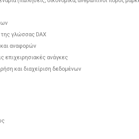
νάρια (πωλήσεις, οικονομικά, ανθρώπινοι πόροι, μάρκ
νων
 της γλώσσας DAX
 και αναφορών
ις επιχειρησιακές ανάγκες
 χρήση και διαχείριση δεδομένων
ως