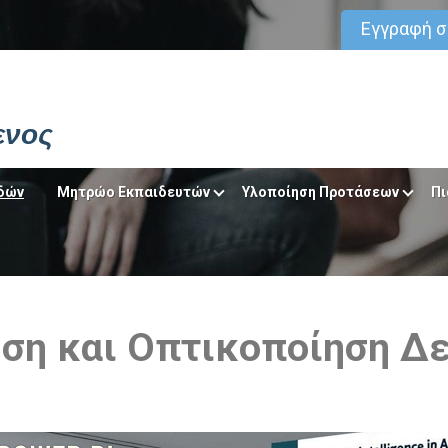
Εγγραφή 
ενος
δών
Μητρώο Εκπαιδευτών
Υλοποίηση Προτάσεων
Πι
υση και Οπτικοποίηση Δ