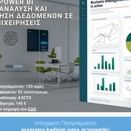
Ιστοχώρος Προγράμματος
programs.kedivim.ionio.gr/powerbi/