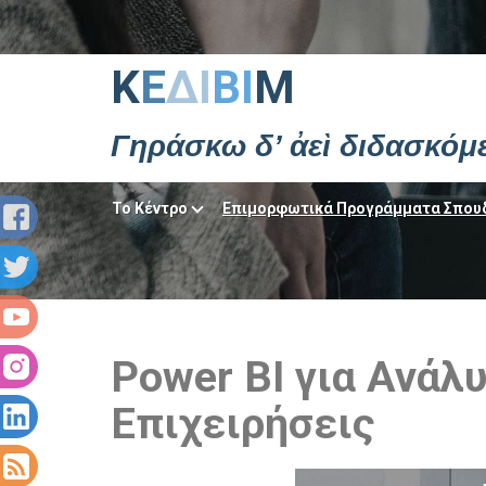
Κ
Ε
ΔΙ
ΒΙ
Μ
Γηράσκω δ’ ἀεὶ διδασκόμ
Το Κέντρο
Επιμορφωτικά Προγράμματα Σπου
Power BI για Ανάλ
Επιχειρήσεις