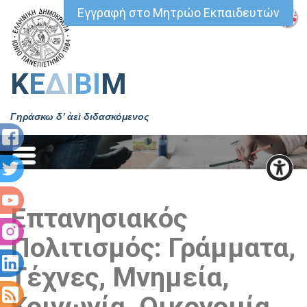
Εγγραφή στο Μητρώο Εκπαιδευτών
Κ
Ε
ΔΙ
ΒΙ
Μ
Γηράσκω δ’ ἀεὶ διδασκόμενος
Επτανησιακός
Πολιτισμός: Γράμματα,
Τέχνες, Μνημεία,
Κοινωνία, Οικονομία,