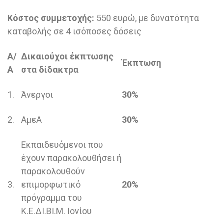
Κόστος συμμετοχής:
550 ευρώ, με δυνατότητα
καταβολής σε 4 ισόποσες δόσεις
Α/
Δικαιούχοι έκπτωσης
Έκπτωση
Α
στα δίδακτρα
1.
Άνεργοι
30%
2.
ΑμεΑ
30%
Εκπαιδευόμενοι που
έχουν παρακολουθήσει ή
παρακολουθούν
3.
επιμορφωτικό
20%
πρόγραμμα του
Κ.Ε.ΔΙ.ΒΙ.Μ. Ιονίου