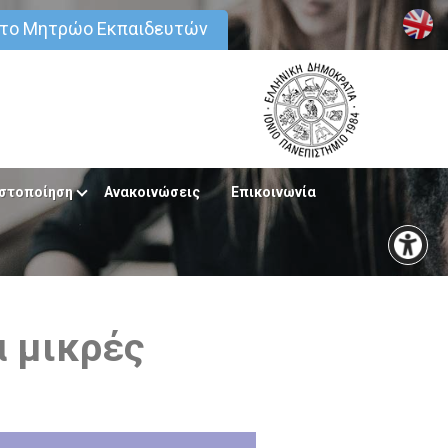
στο Μητρώο Εκπαιδευτών
στοποίηση
Ανακοινώσεις
Επικοινωνία
α μικρές