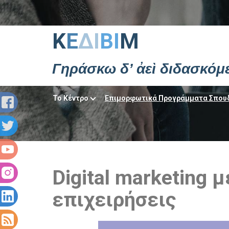
Κ
Ε
ΔΙ
ΒΙ
Μ
Γηράσκω δ’ ἀεὶ διδασκόμ
Το Κέντρο
Επιμορφωτικά Προγράμματα Σπου
Digital marketing 
επιχειρήσεις