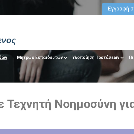
Εγγραφή 
ενος
δών
Μητρώο Εκπαιδευτών
Υλοποίηση Προτάσεων
Πι
με Τεχνητή Νοημοσύνη γι