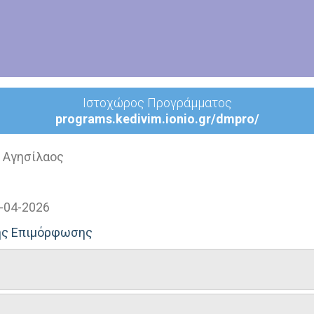
Ιστοχώρος Προγράμματος
programs.kedivim.ionio.gr/dmpro/
 Αγησίλαος
-04-2026
νης Επιμόρφωσης