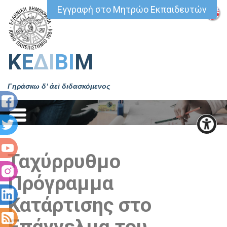
Εγγραφή στο Μητρώο Εκπαιδευτών
Κ
Ε
ΔΙ
ΒΙ
Μ
Γηράσκω δ’ ἀεὶ διδασκόμενος
Ταχύρρυθμο
Πρόγραμμα
Κατάρτισης στο
Επάγγελμα του