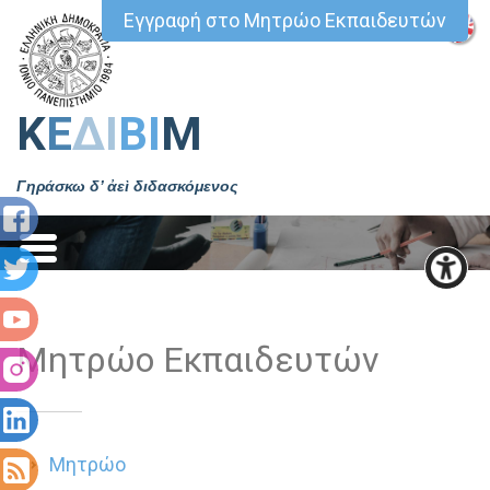
Εγγραφή στο Μητρώο Εκπαιδευτών
Κ
Ε
ΔΙ
ΒΙ
Μ
Γηράσκω δ’ ἀεὶ διδασκόμενος
Μητρώο Εκπαιδευτών
Μητρώο