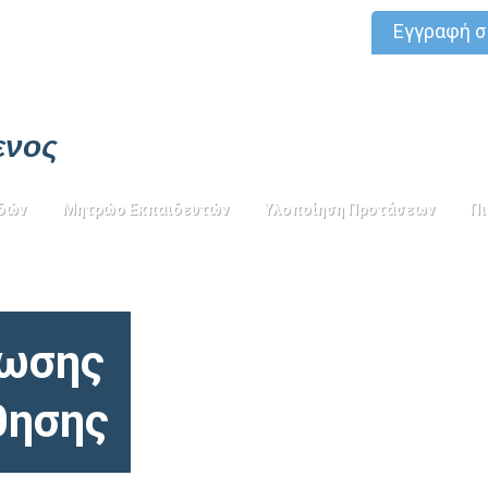
Εγγραφή 
ενος
δών
Μητρώο Εκπαιδευτών
Υλοποίηση Προτάσεων
Πι
φωσης
θησης