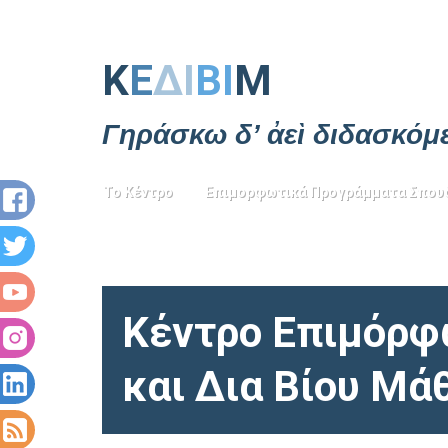
Κ
Ε
ΔΙ
ΒΙ
Μ
Γηράσκω δ’ ἀεὶ διδασκόμ
Το Κέντρο
Επιμορφωτικά Προγράμματα Σπου
Κέντρο Επιμόρ
και Δια Βίου Μά