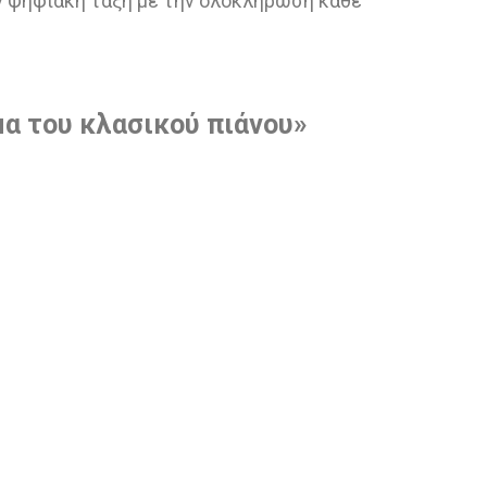
ν ψηφιακή τάξη με την ολοκλήρωση κάθε
μα του κλασικού πιάνου»