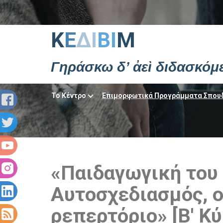
Κ
Ε
ΔΙ
ΒΙ
Μ
Γηράσκω δ’ ἀεὶ διδασκόμ
Το Κέντρο
Επιμορφωτικά Προγράμματα Σπου
«Παιδαγωγική του 
Αυτοσχεδιασμός, ο
ρεπερτόριο» [Β' Κ