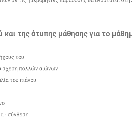
ιών με τις ημερομηνίες παράδοσης θα αναρτάται στη
 και της άτυπης μάθησης για το μάθη
 ήχους του
μια σχέση πολλών αιώνων
αλία του πιάνου
νο
α - σύνθεση