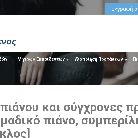
Εγγραφή 
ενος
δών
Μητρώο Εκπαιδευτών
Υλοποίηση Προτάσεων
Πι
πιάνου και σύγχρονες πρ
μαδικό πιάνο, συμπερίλ
ύκλος]