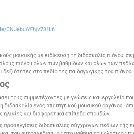
.gle/CNJebuiYFhjv731L6
ούς μουσικής με ειδίκευση τη διδασκαλία πιάνου, σε
κάλους πιάνου όλων των βαθμίδων και όλων των πεδί
ι δεξιότητες στο πεδίο της παιδαγωγικής του πιάνου.
ος
άσει τους συμμετέχοντες με γνώσεις και εργαλεία πο
τη διδασκαλία ενός απαιτητικού μουσικού οργάνου -όπ
ς ηλικίες και διαφορετικά επίπεδα σπουδών.
ς προσεγγίσεις διδασκαλίας σύγχρονων πεδίων της π
και του αυτοσχεδιασμού στο μάθημα του κλασικού π