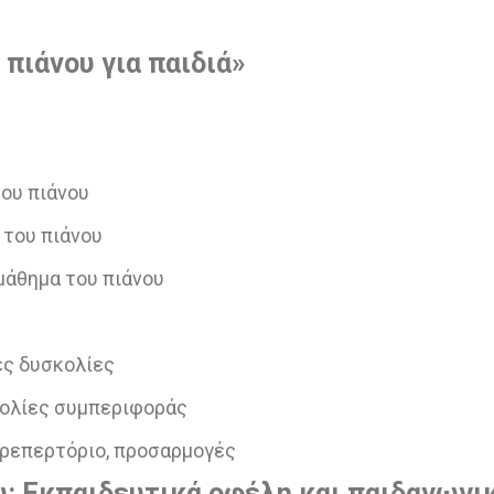
πιάνου για παιδιά»
του πιάνου
 του πιάνου
 μάθημα του πιάνου
κές δυσκολίες
σκολίες συμπεριφοράς
, ρεπερτόριο, προσαρμογές
υ:
Εκπαιδευτικά
οφέλη
και
παιδαγωγι